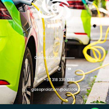
Excelencia
Innovación
Compromiso
Contactános
+57 318 335 1283
gasoprolatam@outlook.com