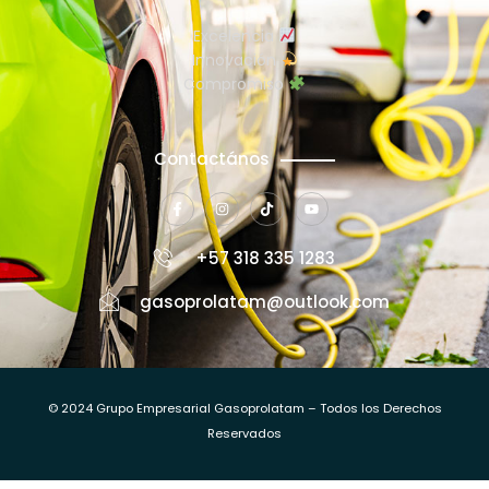
Excelencia
Innovación
Compromiso
Contactános
+57 318 335 1283
gasoprolatam@outlook.com
© 2024 Grupo Empresarial Gasoprolatam – Todos los Derechos
Reservados