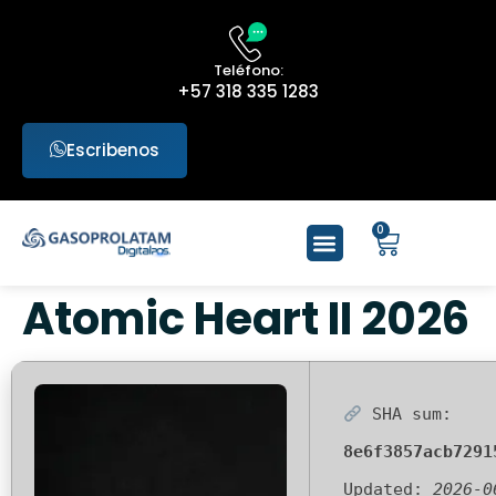
Teléfono:
+57 318 335 1283
Escribenos
0
Atomic Heart II 2026
SHA sum:
8e6f3857acb7291
Updated:
2026-0